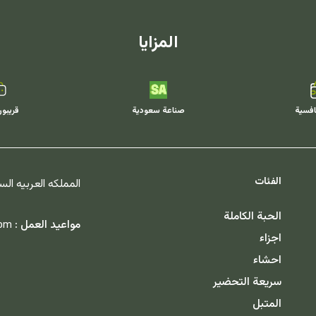
المزايا
افسية
صناعة سعودية
قريبو
الفئات
المملكه العربيه ال
الحبة الكاملة
مواعيد العمل :
 pm
اجزاء
احشاء
سريعة التحضير
المتبل