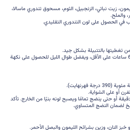
يمون، زيت نباتي، الزنجبيل، الثوم، مسحوق تندوري ماسالا،
، والملح.
 في الحصول على لون التندوري التقليدي.
من تغطيتها بالتتبيلة بشكل جيد.
غطِ الوعاء وضعه في الثلاجة لمدة 4-6 ساعات على الأقل، ويفضل طوال الليل للحصول على نكهة
رن أو على الشواية.
وي الدجاج في الفرن لمدة 25-30 دقيقة أو حتى ينضج تمامًا ويصبح لونه بنيًا من الخارج. تأكد
خ لضمان النضج المتساوي.
خبز النان، وزين بشرائح الليمون والبصل الأحمر.