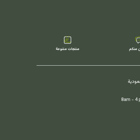
ن منكم
منتجات متنوعة
سعودية
8am - 4