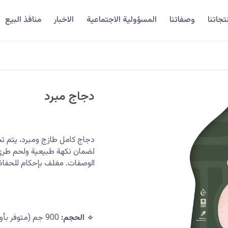
تجاتنا
وصفاتنا
المسؤولية الاجتماعية
الاخبار
منافذ البيع
دجاج مبرد
دجاج كامل طازج ومبرد، يتم تحض
لضمان نكهة طبيعية ولحم طري.
الوصفات. مغلف بإحكام للحفاظ 
🔹
الحجم:
900 جم (متوفر بأوزان مختلفة)