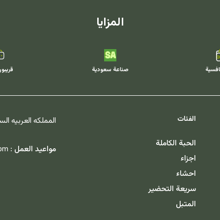
المزايا
افسية
صناعة سعودية
قريبو
الفئات
المملكه العربيه ال
الحبة الكاملة
مواعيد العمل :
 pm
اجزاء
احشاء
سريعة التحضير
المتبل