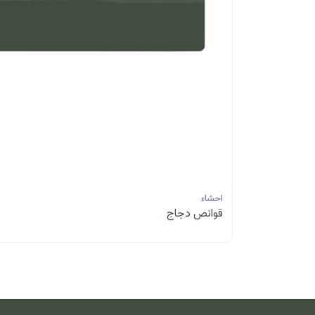
احشاء
قوانص دجاج