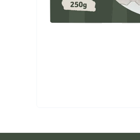
احشاء
قلوب دجاج