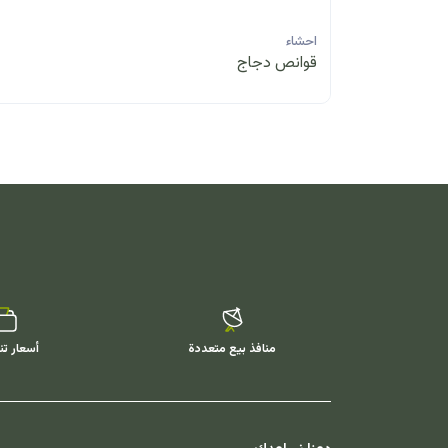
احشاء
قوانص دجاج
منافذ بيع متعددة
أسعار تن