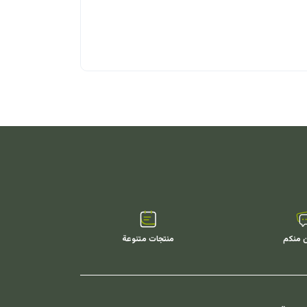
احشاء
قلوب دجاج
ن منكم
منتجات متنوعة