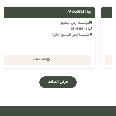
0546483411
مؤسسة ارض الينابيع
0546483411
مؤسسة ارض الينابيع (حائل)
الاتجاهات
عرض المنافذ